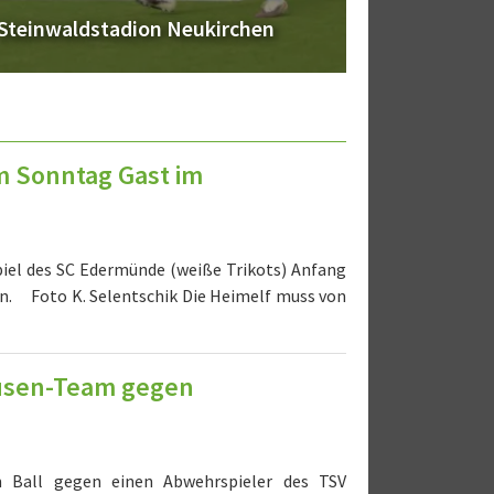
Zweites SG Neukirchen/Röllshausen-Team
m Sonntag Gast im
piel des SC Edermünde (weiße Trikots) Anfang
en. Foto K. Selentschik Die Heimelf muss von
ausen-Team gegen
am Ball gegen einen Abwehrspieler des TSV