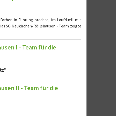
e Farben in Führung brachte, im Laufduell mit
k Das SG Neukirchen/Röllshausen - Team zeigte
sen I - Team für die
tz"
sen II - Team für die