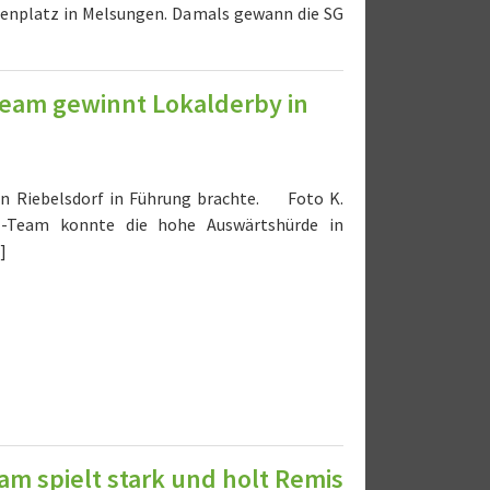
senplatz in Melsungen. Damals gewann die SG
Team gewinnt Lokalderby in
en Riebelsdorf in Führung brachte. Foto K.
II-Team konnte die hohe Auswärtshürde in
]
m spielt stark und holt Remis