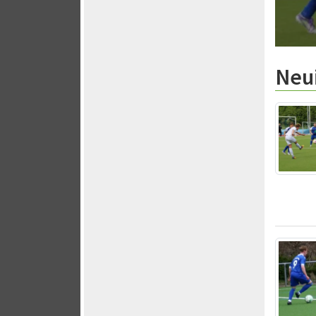
Aufstiegsaspirant Edermünde am
Neu