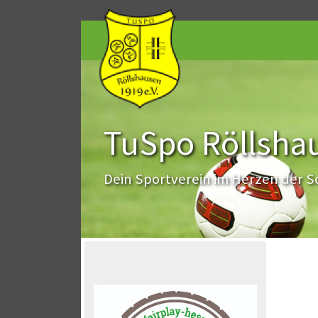
TuSpo Röllshau
Dein Sportverein im Herzen der 