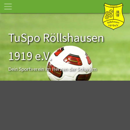
TuSpo Röllshausen
1919 e.V.
Dein Sportverein im Herzen der Schwalm