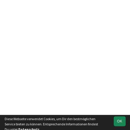
Diese Webseite verwendet Cookies, um Dir den bestmöglichen
OK
soccero.de
Service bieten zu können. Entsprechende Informationen findest
© 2006 - 2026
Du unter
Datenschutz
.