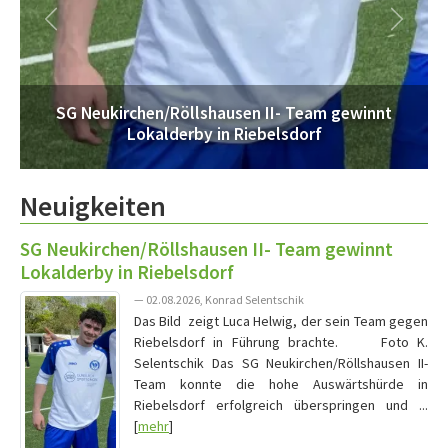
SG Neukirchen/Röllshausen II- Team gewinnt
Lokalderby in Riebelsdorf
Neuigkeiten
SG Neukirchen/Röllshausen II- Team gewinnt
Lokalderby in Riebelsdorf
— 02.08.2026, Konrad Selentschik
Das Bild zeigt Luca Helwig, der sein Team gegen
Riebelsdorf in Führung brachte. Foto K.
Selentschik Das SG Neukirchen/Röllshausen II-
Team konnte die hohe Auswärtshürde in
Riebelsdorf erfolgreich überspringen und ...
[
mehr
]