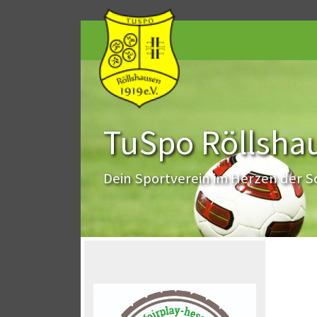
TuSpo Röllshau
Dein Sportverein im Herzen der 