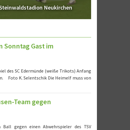
inwaldstadion Neukirchen
Zweites SG
m Sonntag Gast im
piel des SC Edermünde (weiße Trikots) Anfang
en. Foto K. Selentschik Die Heimelf muss von
ausen-Team gegen
am Ball gegen einen Abwehrspieler des TSV