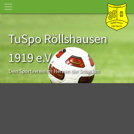
TuSpo Röllshausen
1919 e.V.
Dein Sportverein im Herzen der Schwalm