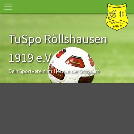
TuSpo Röllshausen
1919 e.V.
Dein Sportverein im Herzen der Schwalm