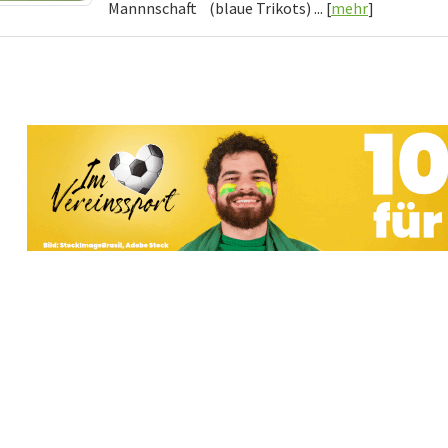
Mannnschaft (blaue Trikots) ... [
mehr
]
Vereine mit Soccero