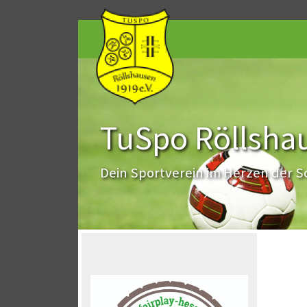
TuSpo Röllshau
Dein Sportverein im Herzen der 