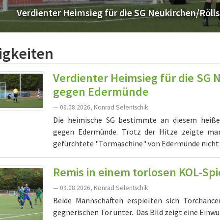
Verdienter Heimsieg für die SG Neukirchen/Rö
igkeiten
Verdienter Heimsieg für die SG
gegen Edermünde
— 09.08.2026, Konrad Selentschik
Die heimische SG bestimmte an diesem heiße
gegen Edermünde. Trotz der Hitze zeigte man 
gefürchtete "Tormaschine" von Edermünde nicht in 
Remis in einem torlosen KOL-Spi
— 09.08.2026, Konrad Selentschik
Beide Mannschaften erspielten sich Torchance
gegnerischen Tor unter. Das Bild zeigt eine Einwu